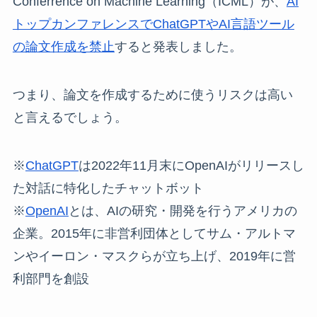
Conferrence on Machine Learning（ICML）が、
AI
トップカンファレンスでChatGPTやAI言語ツール
の論文作成を禁止
すると発表しました。
つまり、論文を作成するために使うリスクは高い
と言えるでしょう。
※
ChatGPT
は2022年11月末にOpenAIがリリースし
た対話に特化したチャットボット
※
OpenAI
とは、AIの研究・開発を行うアメリカの
企業。2015年に非営利団体としてサム・アルトマ
ンやイーロン・マスクらが立ち上げ、2019年に営
利部門を創設