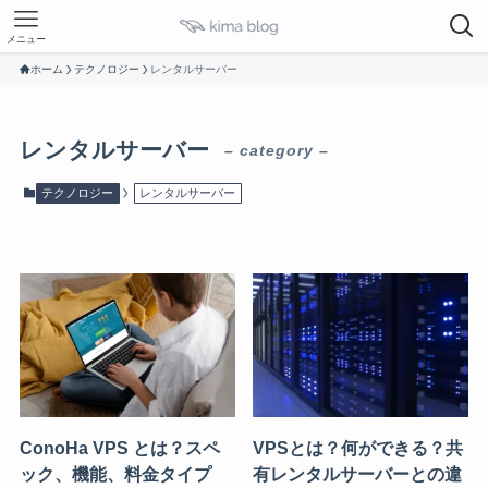
メニュー
ホーム
テクノロジー
レンタルサーバー
レンタルサーバー
– category –
テクノロジー
レンタルサーバー
ConoHa VPS とは？スペ
VPSとは？何ができる？共
ック、機能、料金タイプ
有レンタルサーバーとの違