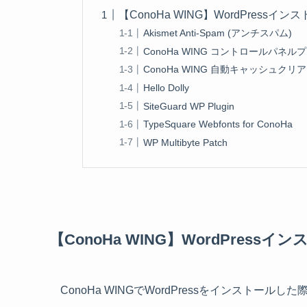
【ConoHa WING】WordPress
Akismet Anti-Spam (アンチスパム)
ConoHa WING コントロールパネル
ConoHa WING 自動キャッシュクリア
Hello Dolly
SiteGuard WP Plugin
TypeSquare Webfonts for ConoHa
WP Multibyte Patch
【ConoHa WING】WordPres
ConoHa WINGでWordPressをインストー