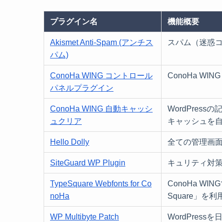
プラグイン名
機能概要
Akismet Anti-Spam (アンチス
スパム（迷惑
パム)
ConoHa WING コントロール
ConoHa W
パネルプラグイン
ConoHa WING 自動キャッシ
WordPres
ュクリア
キャッシュを
Hello Dolly
全ての管理画面の
SiteGuard WP Plugin
キュリティ対
TypeSquare Webfonts for Co
ConoHa W
noHa
Square」を
WP Multibyte Patch
WordPre