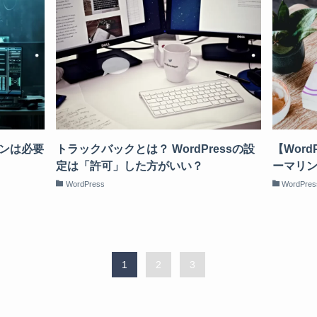
ンは必要
トラックバックとは？ WordPressの設
【Wor
定は「許可」した方がいい？
ーマリ
WordPress
WordPres
1
2
3